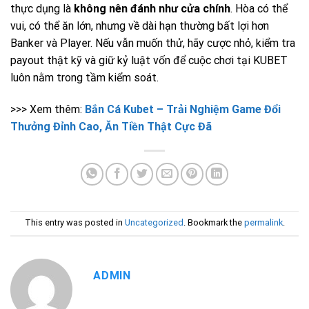
thực dụng là
không nên đánh như cửa chính
. Hòa có thể
vui, có thể ăn lớn, nhưng về dài hạn thường bất lợi hơn
Banker và Player. Nếu vẫn muốn thử, hãy cược nhỏ, kiểm tra
payout thật kỹ và giữ kỷ luật vốn để cuộc chơi tại KUBET
luôn nằm trong tầm kiểm soát.
>>> Xem thêm:
Bắn Cá Kubet – Trải Nghiệm Game Đổi
Thưởng Đỉnh Cao, Ăn Tiền Thật Cực Đã
This entry was posted in
Uncategorized
. Bookmark the
permalink
.
ADMIN