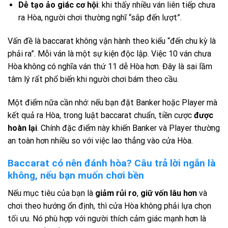
Dễ tạo ảo giác cơ hội
: khi thấy nhiều ván liên tiếp chưa
ra Hòa, người chơi thường nghĩ “sắp đến lượt”.
Vấn đề là baccarat không vận hành theo kiểu “đến chu kỳ là
phải ra”. Mỗi ván là một sự kiện độc lập. Việc 10 ván chưa
Hòa không có nghĩa ván thứ 11 dễ Hòa hơn. Đây là sai lầm
tâm lý rất phổ biến khi người chơi bám theo cầu.
Một điểm nữa cần nhớ: nếu bạn đặt Banker hoặc Player mà
kết quả ra Hòa, trong luật baccarat chuẩn, tiền cược
được
hoàn lại
. Chính đặc điểm này khiến Banker và Player thường
an toàn hơn nhiều so với việc lao thẳng vào cửa Hòa.
Baccarat có nên đánh hòa? Câu trả lời ngắn là
không, nếu bạn muốn chơi bền
Nếu mục tiêu của bạn là
giảm rủi ro
,
giữ vốn lâu hơn
và
chơi theo hướng ổn định, thì cửa Hòa không phải lựa chọn
tối ưu. Nó phù hợp với người thích cảm giác mạnh hơn là