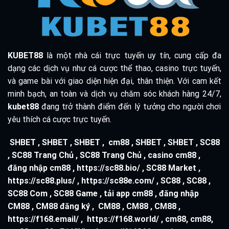
KUBET88
là một nhà cái trực tuyến uy tín, cung cấp đa
dạng các dịch vụ như cá cược thể thao, casino trực tuyến,
và game bài với giao diện hiện đại, thân thiện. Với cam kết
minh bạch, an toàn và dịch vụ chăm sóc khách hàng 24/7,
kubet88
đang trở thành điểm đến lý tưởng cho người chơi
yêu thích cá cược trực tuyến.
SHBET
,
SHBET
,
SHBET
,
cm88
,
SHBET
,
SHBET
,
SC88
,
SC88 Trang Chủ
,
SC88 Trang Chủ
,
casino cm88
,
đăng nhập cm88
,
https://sc88.bio/
,
SC88 Market
,
https://sc88.plus/
,
https://sc88e.com/
,
SC88
,
SC88
,
SC88 Com
,
SC88 Game
,
tải app cm88
,
đăng nhập
CM88
,
CM88 đăng ký
,
CM88
,
CM88
,
CM88
,
https://f168.email/
,
https://f168.world/
,
cm88
,
cm88
,