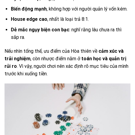
Biến động mạnh
, không hợp với người quản lý vốn kém.
House edge cao
, nhất là loại trả 8:1.
Dễ mắc ngụy biện con bạc
: nghĩ rằng lâu chưa ra thì
sắp ra.
Nếu nhìn tổng thể, ưu điểm của Hòa thiên về
cảm xúc và
trải nghiệm
, còn nhược điểm nằm ở
toán học và quản trị
rủi ro
. Vì vậy, người chơi nên xác định rõ mục tiêu của mình
trước khi xuống tiền.