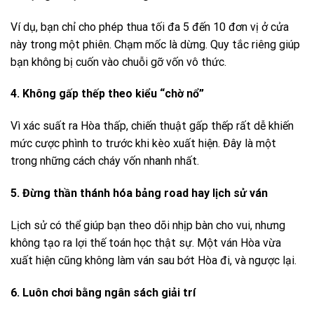
Ví dụ, bạn chỉ cho phép thua tối đa 5 đến 10 đơn vị ở cửa
này trong một phiên. Chạm mốc là dừng. Quy tắc riêng giúp
bạn không bị cuốn vào chuỗi gỡ vốn vô thức.
4. Không gấp thếp theo kiểu “chờ nổ”
Vì xác suất ra Hòa thấp, chiến thuật gấp thếp rất dễ khiến
mức cược phình to trước khi kèo xuất hiện. Đây là một
trong những cách cháy vốn nhanh nhất.
5. Đừng thần thánh hóa bảng road hay lịch sử ván
Lịch sử có thể giúp bạn theo dõi nhịp bàn cho vui, nhưng
không tạo ra lợi thế toán học thật sự. Một ván Hòa vừa
xuất hiện cũng không làm ván sau bớt Hòa đi, và ngược lại.
6. Luôn chơi bằng ngân sách giải trí