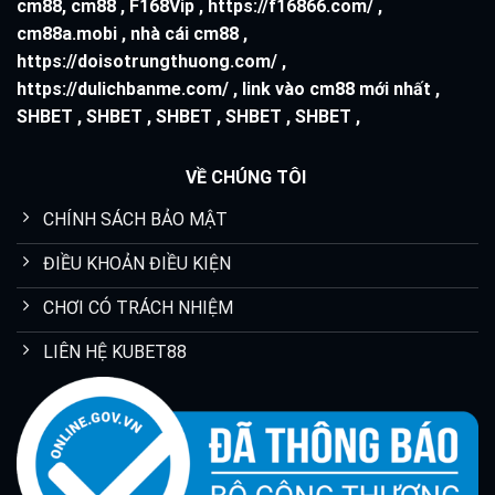
cm88
,
cm88
,
F168Vip
,
https://f16866.com/
,
cm88a.mobi
,
nhà cái cm88
,
https://doisotrungthuong.com/
,
https://dulichbanme.com/
,
link vào cm88 mới nhất
,
SHBET
,
SHBET
,
SHBET
,
SHBET
,
SHBET
,
VỀ CHÚNG TÔI
CHÍNH SÁCH BẢO MẬT
ĐIỀU KHOẢN ĐIỀU KIỆN
CHƠI CÓ TRÁCH NHIỆM
LIÊN HỆ KUBET88