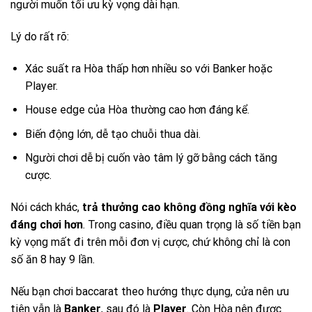
người muốn tối ưu kỳ vọng dài hạn.
Lý do rất rõ:
Xác suất ra Hòa thấp hơn nhiều so với Banker hoặc
Player.
House edge của Hòa thường cao hơn đáng kể.
Biến động lớn, dễ tạo chuỗi thua dài.
Người chơi dễ bị cuốn vào tâm lý gỡ bằng cách tăng
cược.
Nói cách khác,
trả thưởng cao không đồng nghĩa với kèo
đáng chơi hơn
. Trong casino, điều quan trọng là số tiền bạn
kỳ vọng mất đi trên mỗi đơn vị cược, chứ không chỉ là con
số ăn 8 hay 9 lần.
Nếu bạn chơi baccarat theo hướng thực dụng, cửa nên ưu
tiên vẫn là
Banker
, sau đó là
Player
. Còn Hòa nên được