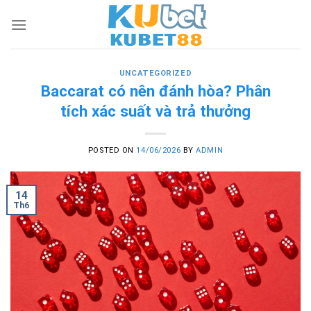
Skip
to
content
UNCATEGORIZED
Baccarat có nên đánh hòa? Phân
tích xác suất và trả thưởng
POSTED ON
14/06/2026
BY
ADMIN
14
Th6