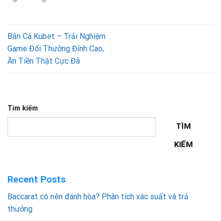
Bắn Cá Kubet – Trải Nghiệm
Game Đổi Thưởng Đỉnh Cao,
Ăn Tiền Thật Cực Đã
Tìm kiếm
TÌM
KIẾM
Recent Posts
Baccarat có nên đánh hòa? Phân tích xác suất và trả
thưởng