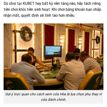
Dù chơi tại KUBET hay bất kỳ nền tảng nào, hãy tách riêng
tiền chơi khỏi tiền sinh hoạt. Khi chơi bằng khoản bạn chấp
nhận mất, quyết định sẽ tỉnh táo hơn nhiều.
Gợi ý trực quan cho cách xem cửa Hòa là lựa chọn phụ thay vì
cửa đánh chính.