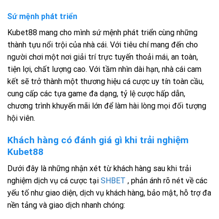
Sứ mệnh phát triển
Kubet88 mang cho mình sứ mệnh phát triển cùng những
thành tựu nổi trội của nhà cái. Với tiêu chí mang đến cho
người chơi một nơi giải trí trực tuyến thoải mái, an toàn,
tiện lợi, chất lượng cao. Với tầm nhìn dài hạn, nhà cái cam
kết sẽ trở thành một thương hiệu cá cược uy tín toàn cầu,
cung cấp các tựa game đa dạng, tỷ lệ cược hấp dẫn,
chương trình khuyến mãi lớn để làm hài lòng mọi đối tượng
hội viên.
Khách hàng có đánh giá gì khi trải nghiệm
Kubet88
Dưới đây là những nhận xét từ khách hàng sau khi trải
nghiệm dịch vụ cá cược tại
SHBET
, phản ánh rõ nét về các
yếu tố như giao diện, dịch vụ khách hàng, bảo mật, hỗ trợ đa
nền tảng và giao dịch nhanh chóng: