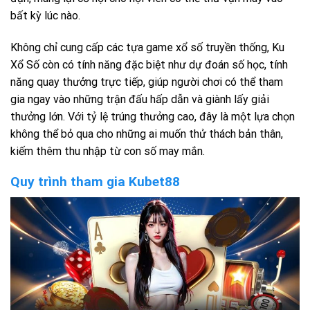
bất kỳ lúc nào.
Không chỉ cung cấp các tựa game xổ số truyền thống, Ku
Xổ Số còn có tính năng đặc biệt như dự đoán số học, tính
năng quay thưởng trực tiếp, giúp người chơi có thể tham
gia ngay vào những trận đấu hấp dẫn và giành lấy giải
thưởng lớn. Với tỷ lệ trúng thưởng cao, đây là một lựa chọn
không thể bỏ qua cho những ai muốn thử thách bản thân,
kiếm thêm thu nhập từ con số may mắn.
Quy trình tham gia Kubet88