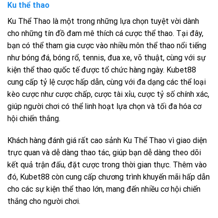
Ku thể thao
Ku Thể Thao là một trong những lựa chọn tuyệt vời dành
cho những tín đồ đam mê thích cá cược thể thao. Tại đây,
bạn có thể tham gia cược vào nhiều môn thể thao nổi tiếng
như bóng đá, bóng rổ, tennis, đua xe, võ thuật, cùng với sự
kiện thể thao quốc tế được tổ chức hàng ngày. Kubet88
cung cấp tỷ lệ cược hấp dẫn, cùng với đa dạng các thể loại
kèo cược như cược chấp, cược tài xỉu, cược tỷ số chính xác,
giúp người chơi có thể linh hoạt lựa chọn và tối đa hóa cơ
hội chiến thắng.
Khách hàng đánh giá rất cao sảnh Ku Thể Thao vì giao diện
trực quan và dễ dàng thao tác, giúp bạn dễ dàng theo dõi
kết quả trận đấu, đặt cược trong thời gian thực. Thêm vào
đó, Kubet88 còn cung cấp chương trình khuyến mãi hấp dẫn
cho các sự kiện thể thao lớn, mang đến nhiều cơ hội chiến
thắng cho người chơi.