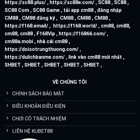
https://sc88.plus/
,
https://sc88e.com/
,
SC88
,
SC88
,
SC88 Com
,
SC88 Game
,
tải app cm88
,
đăng nhập
CM88
,
CM88 đăng ký
,
CM88
,
CM88
,
CM88
,
https://f168.email/
,
https://f168.world/
,
cm88
,
cm88
,
cm88
,
cm88
,
F168Vip
,
https://f16866.com/
,
cm88a.mobi
,
nhà cái cm88
,
https://doisotrungthuong.com/
,
https://dulichbanme.com/
,
link vào cm88 mới nhất
,
SHBET
,
SHBET
,
SHBET
,
SHBET
,
SHBET
,
VỀ CHÚNG TÔI
CHÍNH SÁCH BẢO MẬT
ĐIỀU KHOẢN ĐIỀU KIỆN
CHƠI CÓ TRÁCH NHIỆM
LIÊN HỆ KUBET88