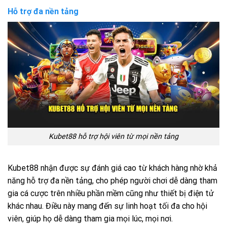
Hỗ trợ đa nền tảng
Kubet88 hỗ trợ hội viên từ mọi nền tảng
Kubet88 nhận được sự đánh giá cao từ khách hàng nhờ khả
năng hỗ trợ đa nền tảng, cho phép người chơi dễ dàng tham
gia cá cược trên nhiều phần mềm cũng như thiết bị điện tử
khác nhau. Điều này mang đến sự linh hoạt tối đa cho hội
viên, giúp họ dễ dàng tham gia mọi lúc, mọi nơi.