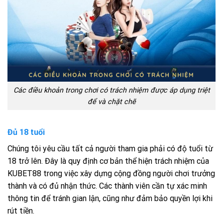
Các điều khoản trong chơi có trách nhiệm được áp dụng triệt
để và chặt chẽ
Đủ 18 tuổi
Chúng tôi yêu cầu tất cả người tham gia phải có độ tuổi từ
18 trở lên. Đây là quy định cơ bản thể hiện trách nhiệm của
KUBET88 trong việc xây dựng cộng đồng người chơi trưởng
thành và có đủ nhận thức. Các thành viên cần tự xác minh
thông tin để tránh gian lận, cũng như đảm bảo quyền lợi khi
rút tiền.