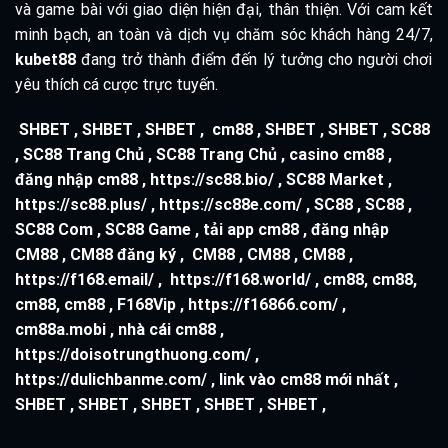
và game bài với giao diện hiện đại, thân thiện. Với cam kết
minh bạch, an toàn và dịch vụ chăm sóc khách hàng 24/7,
kubet88
đang trở thành điểm đến lý tưởng cho người chơi
yêu thích cá cược trực tuyến.
SHBET
,
SHBET
,
SHBET
,
cm88
,
SHBET
,
SHBET
,
SC88
,
SC88 Trang Chủ
,
SC88 Trang Chủ
,
casino cm88
,
đăng nhập cm88
,
https://sc88.bio/
,
SC88 Market
,
https://sc88.plus/
,
https://sc88e.com/
,
SC88
,
SC88
,
SC88 Com
,
SC88 Game
,
tải app cm88
,
đăng nhập
CM88
,
CM88 đăng ký
,
CM88
,
CM88
,
CM88
,
https://f168.email/
,
https://f168.world/
,
cm88
,
cm88
,
cm88
,
cm88
,
F168Vip
,
https://f16866.com/
,
cm88a.mobi
,
nhà cái cm88
,
https://doisotrungthuong.com/
,
https://dulichbanme.com/
,
link vào cm88 mới nhất
,
SHBET
,
SHBET
,
SHBET
,
SHBET
,
SHBET
,