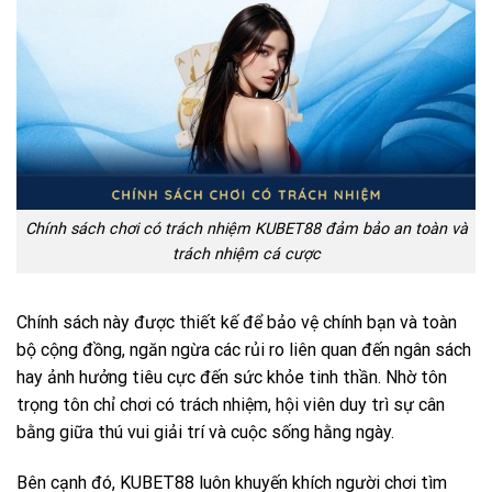
Chính sách chơi có trách nhiệm KUBET88 đảm bảo an toàn và
trách nhiệm cá cược
Chính sách này được thiết kế để bảo vệ chính bạn và toàn
bộ cộng đồng, ngăn ngừa các rủi ro liên quan đến ngân sách
hay ảnh hưởng tiêu cực đến sức khỏe tinh thần. Nhờ tôn
trọng tôn chỉ chơi có trách nhiệm, hội viên duy trì sự cân
bằng giữa thú vui giải trí và cuộc sống hằng ngày.
Bên cạnh đó, KUBET88 luôn khuyến khích người chơi tìm