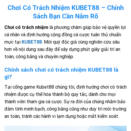
Chơi Có Trách Nhiệm KUBET88 – Chính
Sách Bạn Cần Nắm Rõ
Chơi có trách nhiệm
là phương châm giúp bảo vệ quyền lợi
cá nhân và định hướng cộng đồng cá cược tuân thủ chuẩn
mực tại
KUBET88
. Mời quý độc giả cùng nghiên cứu sâu
hơn về nội dung sau đây để xây dựng phút giây giải trí an
toàn, công bằng và chuyên nghiệp.
Chính sách chơi có trách nhiệm KUBET88 là
gì?
Tại cổng game Kubet88 chúng tôi, định hướng chơi có trách
nhiệm được cụ thể hóa thành bộ quy tắc, dành cho mọi
thành viên tham gia cá cược. Sự ra đời của chúng nhằm bảo
đảm tính minh bạch, công bằng cũng như duy trì môi trường
an toàn, tránh các hành vi lạm dụng hoặc mất kiểm soát.