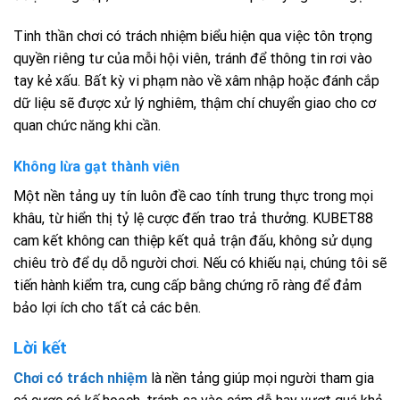
Tinh thần chơi có trách nhiệm biểu hiện qua việc tôn trọng
quyền riêng tư của mỗi hội viên, tránh để thông tin rơi vào
tay kẻ xấu. Bất kỳ vi phạm nào về xâm nhập hoặc đánh cắp
dữ liệu sẽ được xử lý nghiêm, thậm chí chuyển giao cho cơ
quan chức năng khi cần.
Không lừa gạt thành viên
Một nền tảng uy tín luôn đề cao tính trung thực trong mọi
khâu, từ hiển thị tỷ lệ cược đến trao trả thưởng. KUBET88
cam kết không can thiệp kết quả trận đấu, không sử dụng
chiêu trò để dụ dỗ người chơi. Nếu có khiếu nại, chúng tôi sẽ
tiến hành kiểm tra, cung cấp bằng chứng rõ ràng để đảm
bảo lợi ích cho tất cả các bên.
Lời kết
Chơi có trách nhiệm
là nền tảng giúp mọi người tham gia