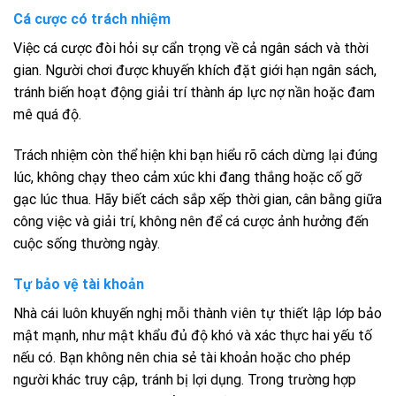
Cá cược có trách nhiệm
Việc cá cược đòi hỏi sự cẩn trọng về cả ngân sách và thời
gian. Người chơi được khuyến khích đặt giới hạn ngân sách,
tránh biến hoạt động giải trí thành áp lực nợ nần hoặc đam
mê quá độ.
Trách nhiệm còn thể hiện khi bạn hiểu rõ cách dừng lại đúng
lúc, không chạy theo cảm xúc khi đang thắng hoặc cố gỡ
gạc lúc thua. Hãy biết cách sắp xếp thời gian, cân bằng giữa
công việc và giải trí, không nên để cá cược ảnh hưởng đến
cuộc sống thường ngày.
Tự bảo vệ tài khoản
Nhà cái luôn khuyến nghị mỗi thành viên tự thiết lập lớp bảo
mật mạnh, như mật khẩu đủ độ khó và xác thực hai yếu tố
nếu có. Bạn không nên chia sẻ tài khoản hoặc cho phép
người khác truy cập, tránh bị lợi dụng. Trong trường hợp