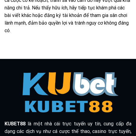
cá cược có kế hoạch, tránh sa vào cám dỗ hay vượt quá khả
năng chi trả. Nếu thấy hữu ích, hãy tiếp tục khám phá các
bài viết khác hoặc đăng ký tài khoản để tham gia sân chơi
lành mạnh, đảm bảo quyền lợi và tránh nguy cơ không đáng
có.
KUBET88
là một nhà cái trực tuyến uy tín, cung cấp đa
dạng các dịch vụ như cá cược thể thao, casino trực tuyến,